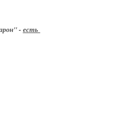
арон" -
есть