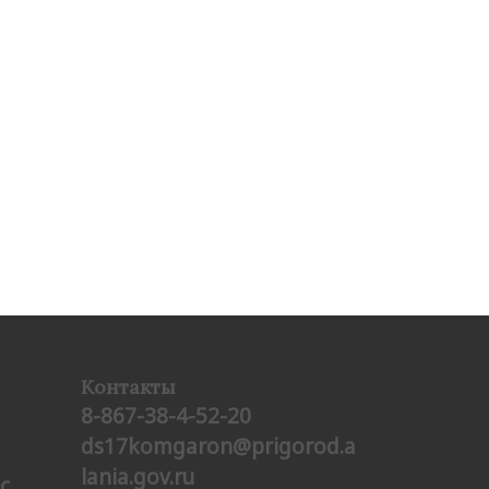
Контакты
8-867-38-4-52-20
ds17komgaron@prigorod.a
lania.gov.ru
с.