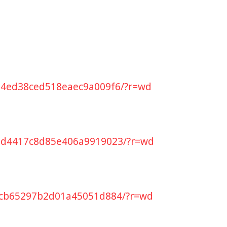
284ed38ced518eaec9a009f6/?r=wd
85d4417c8d85e406a9919023/?r=wd
80cb65297b2d01a45051d884/?r=wd