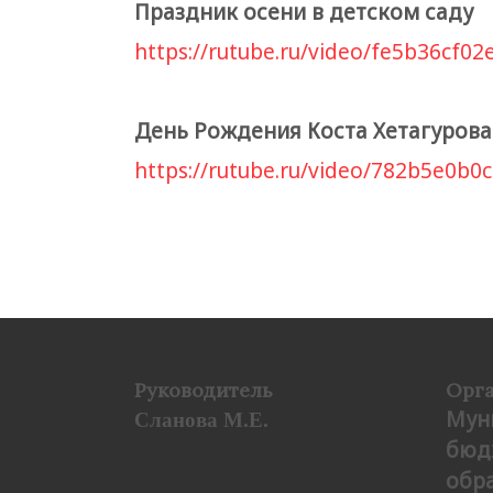
Праздник осени в детском саду
https://rutube.ru/video/fe5b36cf
День Рождения Коста Хетагурова
https://rutube.ru/video/782b5e0b
Руководитель
Орг
Мун
Сланова М.Е.
бюд
обр