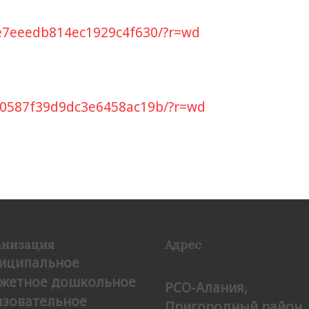
02e7eeedb814ec1929c4f630/?r=wd
0c0587f39d9dc3e6458ac19b/?r=wd
анизация
Адрес
иципальное
жетное дошкольное
РСО-Алания,
азовательное
Пригородный район, 